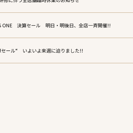
研修に伴う全店舗臨時休業のお知らせ
US ONE 決算セール 明日・明後日、全店一斉開催!!
算セール“ いよいよ来週に迫りました!!