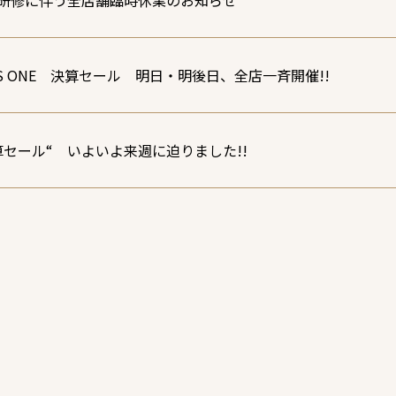
研修に伴う全店舗臨時休業のお知らせ
US ONE 決算セール 明日・明後日、全店一斉開催!!
算セール“ いよいよ来週に迫りました!!