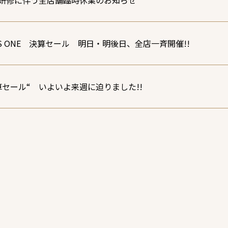
研修に伴う全店舗臨時休業のお知らせ
US ONE 決算セール 明日・明後日、全店一斉開催!!
算セール“ いよいよ来週に迫りました!!